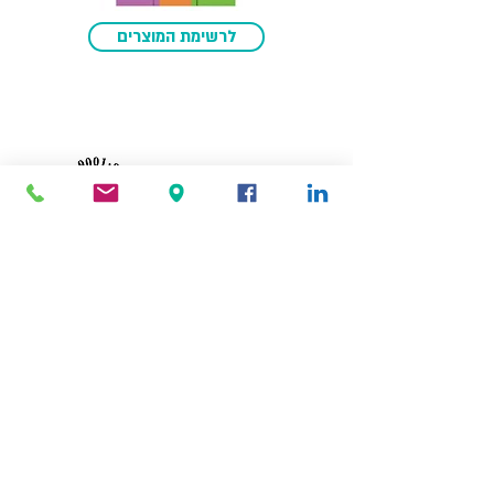
לרשימת המוצרים
מדיניות איכות
רחוב הגפן 2, כרמי יוסף
9979700
טלפון/פקס:
08-928-6667
info@alpha-net.co.il
All Rights Reserved - Alpha Neto Ltd 2022